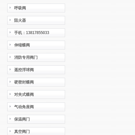
呼吸阀
阻火器
手机：13817855033
伸缩蝶阀
消防专用阀门
遥控浮球阀
硬密封蝶阀
对夹式蝶阀
气动角座阀
保温阀门
真空阀门