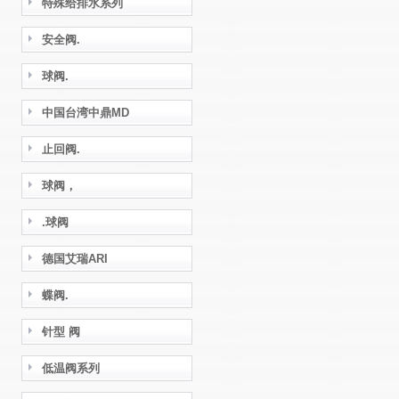
特殊给排水系列
安全阀.
球阀.
中国台湾中鼎MD
止回阀.
球阀，
.球阀
德国艾瑞ARI
蝶阀.
针型 阀
低温阀系列