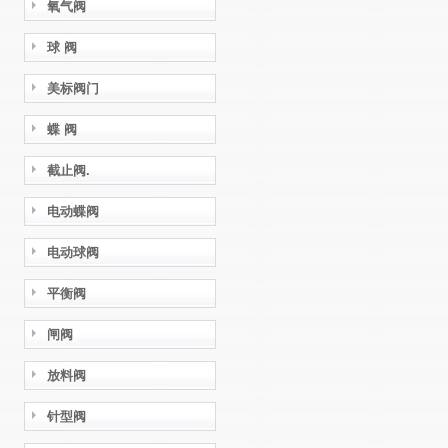
氧气阀
球 阀
美标阀门
蝶 阀
截止阀.
电动蝶阀
电动球阀
平衡阀
闸阀
放料阀
针型阀