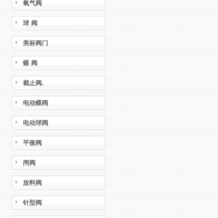
氧气阀
球 阀
美标阀门
蝶 阀
截止阀.
电动蝶阀
电动球阀
平衡阀
闸阀
放料阀
针型阀