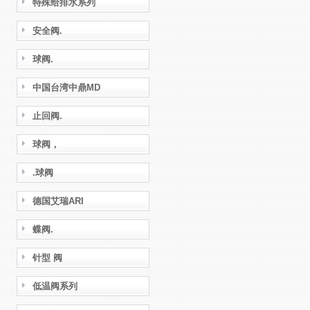
特殊给排水系列
安全阀.
球阀.
中国台湾中鼎MD
止回阀.
球阀，
.球阀
德国艾瑞ARI
蝶阀.
针型 阀
低温阀系列