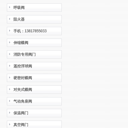
呼吸阀
阻火器
手机：13817855033
伸缩蝶阀
消防专用阀门
遥控浮球阀
硬密封蝶阀
对夹式蝶阀
气动角座阀
保温阀门
真空阀门