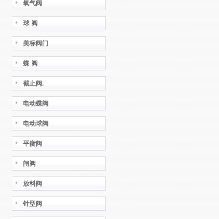
氧气阀
球 阀
美标阀门
蝶 阀
截止阀.
电动蝶阀
电动球阀
平衡阀
闸阀
放料阀
针型阀