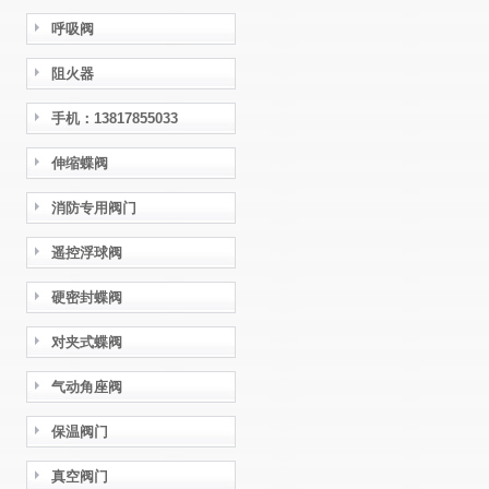
呼吸阀
阻火器
手机：13817855033
伸缩蝶阀
消防专用阀门
遥控浮球阀
硬密封蝶阀
对夹式蝶阀
气动角座阀
保温阀门
真空阀门