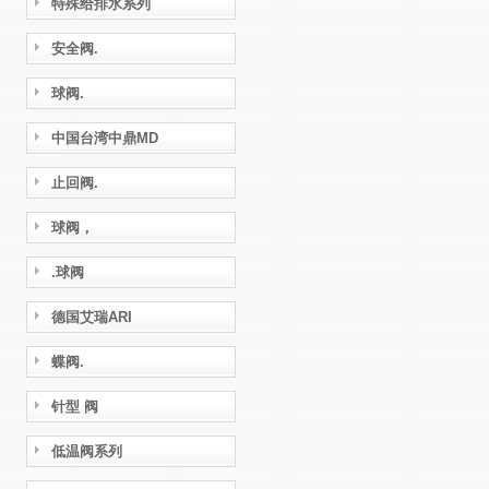
特殊给排水系列
安全阀.
球阀.
中国台湾中鼎MD
止回阀.
球阀，
.球阀
德国艾瑞ARI
蝶阀.
针型 阀
低温阀系列