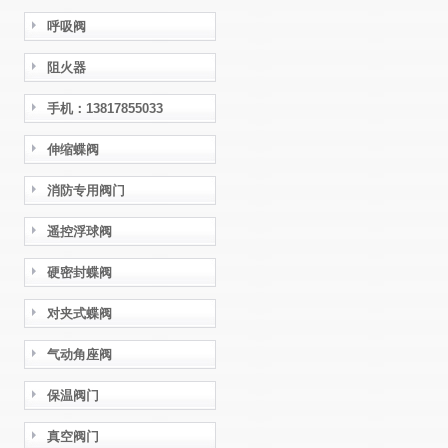
呼吸阀
阻火器
手机：13817855033
伸缩蝶阀
消防专用阀门
遥控浮球阀
硬密封蝶阀
对夹式蝶阀
气动角座阀
保温阀门
真空阀门