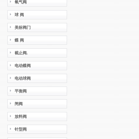
氧气阀
球 阀
美标阀门
蝶 阀
截止阀.
电动蝶阀
电动球阀
平衡阀
闸阀
放料阀
针型阀