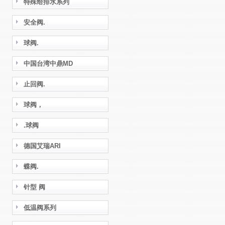
特殊给排水系列
安全阀.
球阀.
中国台湾中鼎MD
止回阀.
球阀，
.球阀
德国艾瑞ARI
蝶阀.
针型 阀
低温阀系列