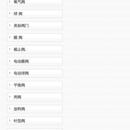
氧气阀
球 阀
美标阀门
蝶 阀
截止阀.
电动蝶阀
电动球阀
平衡阀
闸阀
放料阀
针型阀