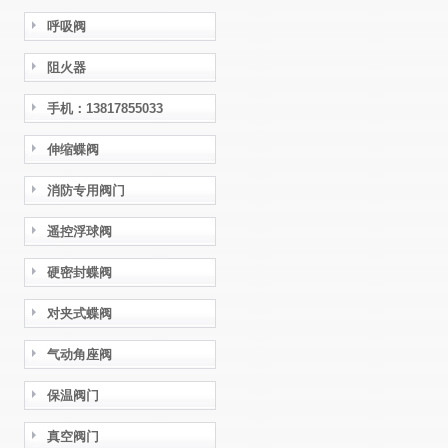
呼吸阀
阻火器
手机：13817855033
伸缩蝶阀
消防专用阀门
遥控浮球阀
硬密封蝶阀
对夹式蝶阀
气动角座阀
保温阀门
真空阀门