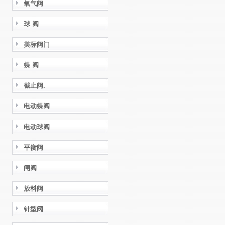
氧气阀
球 阀
美标阀门
蝶 阀
截止阀.
电动蝶阀
电动球阀
平衡阀
闸阀
放料阀
针型阀