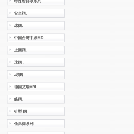
特殊给排水系列
安全阀.
球阀.
中国台湾中鼎MD
止回阀.
球阀，
.球阀
德国艾瑞ARI
蝶阀.
针型 阀
低温阀系列