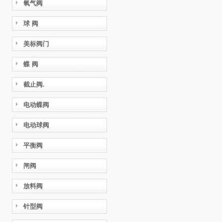
氧气阀
球 阀
美标阀门
蝶 阀
截止阀.
电动蝶阀
电动球阀
平衡阀
闸阀
放料阀
针型阀