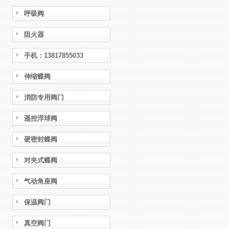
呼吸阀
阻火器
手机：13817855033
伸缩蝶阀
消防专用阀门
遥控浮球阀
硬密封蝶阀
对夹式蝶阀
气动角座阀
保温阀门
真空阀门