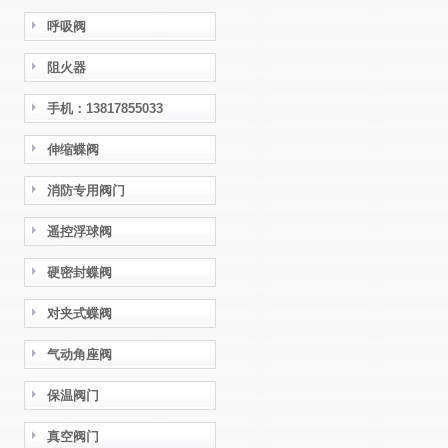
呼吸阀
阻火器
手机：13817855033
伸缩蝶阀
消防专用阀门
遥控浮球阀
硬密封蝶阀
对夹式蝶阀
气动角座阀
保温阀门
真空阀门