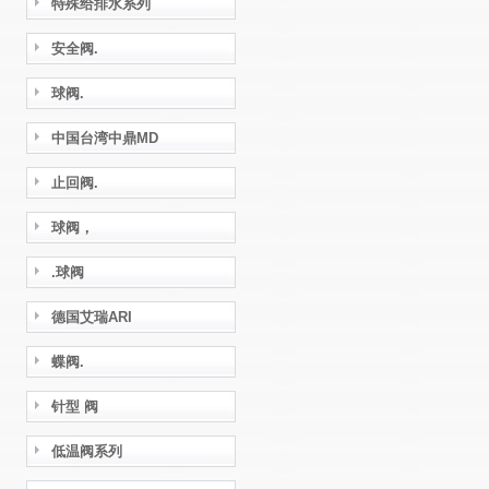
特殊给排水系列
安全阀.
球阀.
中国台湾中鼎MD
止回阀.
球阀，
.球阀
德国艾瑞ARI
蝶阀.
针型 阀
低温阀系列