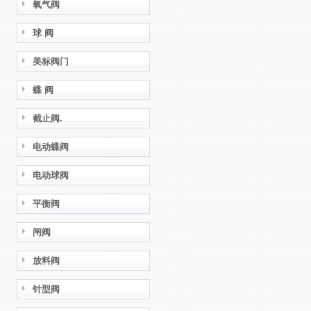
氧气阀
球 阀
美标阀门
蝶 阀
截止阀.
电动蝶阀
电动球阀
平衡阀
闸阀
放料阀
针型阀