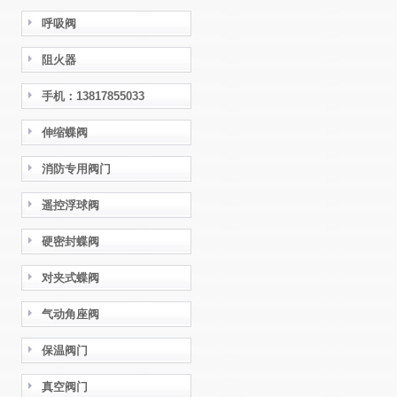
呼吸阀
阻火器
手机：13817855033
伸缩蝶阀
消防专用阀门
遥控浮球阀
硬密封蝶阀
对夹式蝶阀
气动角座阀
保温阀门
真空阀门