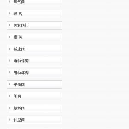
氧气阀
球 阀
美标阀门
蝶 阀
截止阀.
电动蝶阀
电动球阀
平衡阀
闸阀
放料阀
针型阀