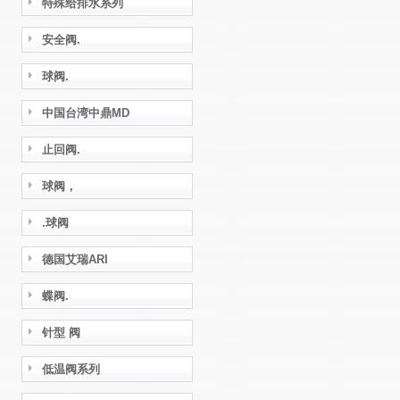
特殊给排水系列
安全阀.
球阀.
中国台湾中鼎MD
止回阀.
球阀，
.球阀
德国艾瑞ARI
蝶阀.
针型 阀
低温阀系列