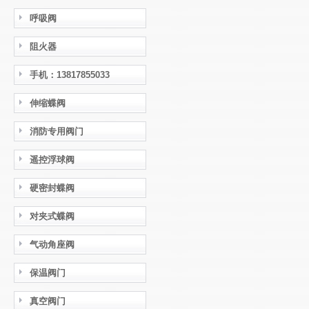
呼吸阀
阻火器
手机：13817855033
伸缩蝶阀
消防专用阀门
遥控浮球阀
硬密封蝶阀
对夹式蝶阀
气动角座阀
保温阀门
真空阀门