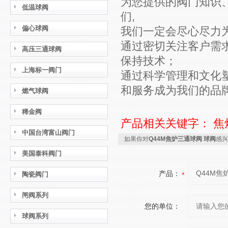
为您提供的阀门知识
低温球阀
们,
偏心球阀
我们一定会尽心尽力
通过密切关注客户需
高压三通球阀
保持技术；
上海标一阀门
通过科学管理和文化
和服务成为我们的品
燃气球阀
稀金阀
产品相关关键字：
焦
中国台湾富山阀门
如果你对
Q44M焦炉三通球阀 球阀
感兴
美国泰科阀门
产品：
陶瓷阀门
闸阀系列
您的单位：
球阀系列