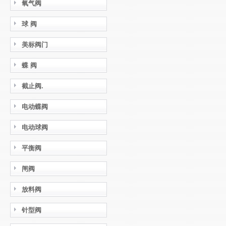
氧气阀
球 阀
美标阀门
蝶 阀
截止阀.
电动蝶阀
电动球阀
平衡阀
闸阀
放料阀
针型阀