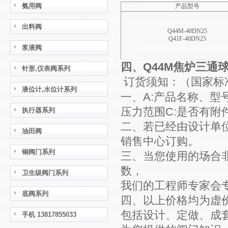
氨用阀
产品型号
出料阀
Q44M-40DN25
Q41F-40DN25
浆液阀
四、Q44M焦炉三通
针形,仪表阀系列
订货须知：（国家
液位计,水位计系列
一、A:产品名称、型
压力范围C:是否有
执行器系列
二、若已经由设计单
油田阀
销售中心订购。
铜阀门系列
三、当您使用的场合
数，
卫生级阀门系列
我们的工程师专家会
底阀系列
四、以上价格均为虚
包括设计、定做、成
手机 13817855033