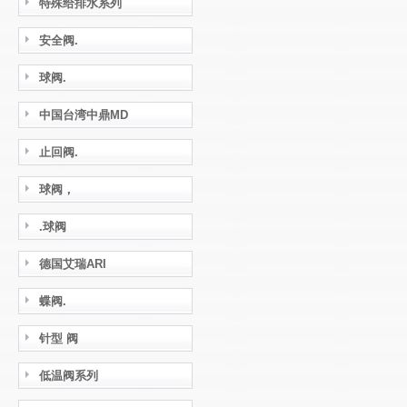
特殊给排水系列
安全阀.
球阀.
中国台湾中鼎MD
止回阀.
球阀，
.球阀
德国艾瑞ARI
蝶阀.
针型 阀
低温阀系列