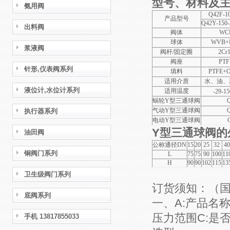
型号、材料及
氨用阀
Q42F-1
产品型号
Q42Y-150
出料阀
阀体
WC
球体
WVB+
浆液阀
阀杆
/
固定圈
2Cr
阀座
PTF
针形,仪表阀系列
填料
PTFE+
适用介质
水、油、
液位计,水位计系列
适用温度
-29-15
蜗轮
Y
型三通球阀
气动
Y
型三通球阀
执行器系列
电动
Y
型三通球阀
Y
型三通球阀的
油田阀
公称通径
DN
15
20
25
32
40
铜阀门系列
L
75
75
90
100
11
H
90
90
102
115
13
卫生级阀门系列
订货须知：（
底阀系列
一、A:产品名
压力范围C:是
手机 13817855033