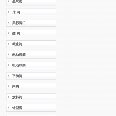
氧气阀
球 阀
美标阀门
蝶 阀
截止阀.
电动蝶阀
电动球阀
平衡阀
闸阀
放料阀
针型阀