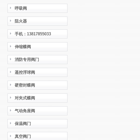
呼吸阀
阻火器
手机：13817855033
伸缩蝶阀
消防专用阀门
遥控浮球阀
硬密封蝶阀
对夹式蝶阀
气动角座阀
保温阀门
真空阀门