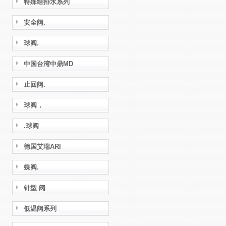
特殊给排水系列
安全阀.
球阀.
中国台湾中鼎MD
止回阀.
球阀，
.球阀
德国艾瑞ARI
蝶阀.
针型 阀
低温阀系列