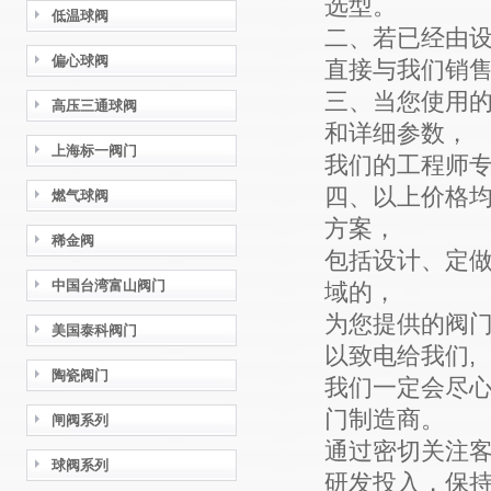
选型。
低温球阀
二、若已经由
偏心球阀
直接与我们销
三、当您使用的
高压三通球阀
和详细参数，
上海标一阀门
我们的工程师
四、以上价格
燃气球阀
方案，
稀金阀
包括设计、定
中国台湾富山阀门
域的，
为您提供的阀
美国泰科阀门
以致电给我们,
陶瓷阀门
我们一定会尽
门制造商。
闸阀系列
通过密切关注
球阀系列
研发投入，保