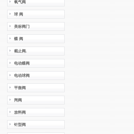
氧气阀
球 阀
美标阀门
蝶 阀
截止阀.
电动蝶阀
电动球阀
平衡阀
闸阀
放料阀
针型阀