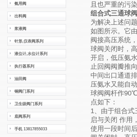
且也严重的污染
氨用阀
组合式三通球
出料阀
为解决上述问题我
浆液阀
如图所示。它
阀接高压系统
针形,仪表阀系列
球阀关闭时，
液位计,水位计系列
开启，低压氨
止回阀阀瓣推向
执行器系列
中间出口通道
油田阀
压氨水又能自动
铜阀门系列
球阀阀杆作90
点如下：
卫生级阀门系列
1、由于组合式
底阀系列
启与关闭 作用
使用一段时间
手机 13817855033