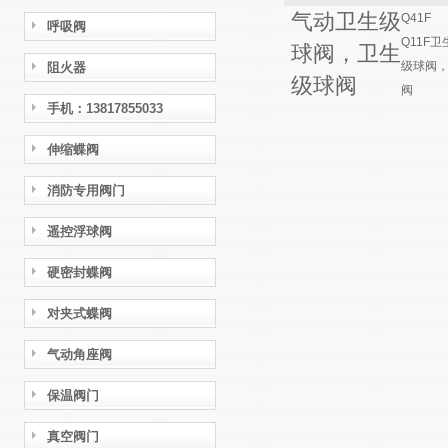
气动卫生级
Q41F
呼吸阀
Q11F卫
球阀，卫生
级球阀
阻火器
级球阀
阀
手机：13817855033
伸缩蝶阀
消防专用阀门
遥控浮球阀
硬密封蝶阀
对夹式蝶阀
气动角座阀
保温阀门
真空阀门