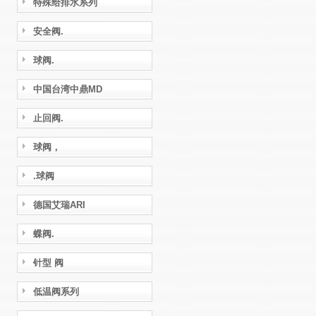
特殊给排水系列
安全阀.
球阀.
中国台湾中鼎MD
止回阀.
球阀，
.球阀
德国艾瑞ARI
蝶阀.
针型 阀
低温阀系列