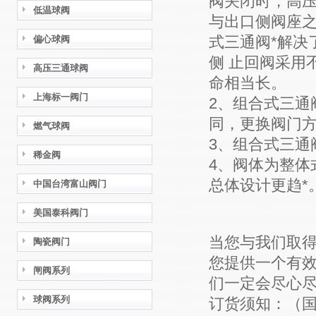
阀关闭时，高压
低温球阀
与出口侧阀座
式三通阀*解决
偏心球阀
侧 止回阀采用
高压三通球阀
命相当长。
上海标一阀门
2、组合式三通
同，更换阀门
燃气球阀
3、组合式三通
稀金阀
4、阀体为整体
总体设计更趋*
中国台湾富山阀门
美国泰科阀门
当您与我们取
陶瓷阀门
您提供一个有效
闸阀系列
们一定会尽心
球阀系列
订货须知：（