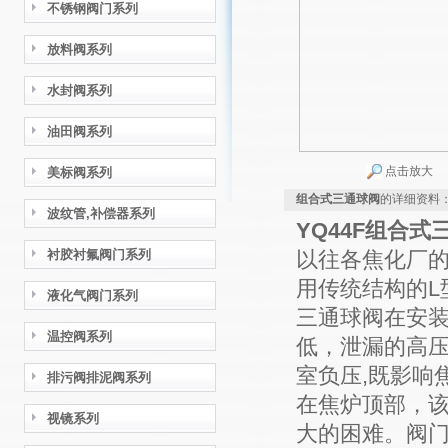
不锈钢阀门系列
放料阀系列
水封阀系列
油田阀系列
点击放大
美标阀系列
组合式三通球阀
的详细资料
波纹管,补偿器系列
YQ44F组合式
衬胶衬氟阀门系列
以往各焦化厂
用传统结构的L
液化气阀门系列
三通球阀在安装
温控阀系列
低，泄漏的高
室负压,既影响
排污阀排泥阀系列
在焦炉顶部，
视镜系列
大的困难。阀