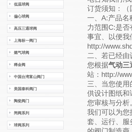
低温球阀
订货须知：
偏心球阀
一、A:产品
力范围C:是
高压三通球阀
事宜、以便我
上海标一阀门
http://www
燃气球阀
二、若已经由
您根据
气动三
稀金阀
站：http://w
中国台湾富山阀门
三、当您使用
美国泰科阀门
供设计图纸和
陶瓷阀门
您审核与分析。【
我们可以为您
闸阀系列
套、运行、服
球阀系列
的阀门制造商