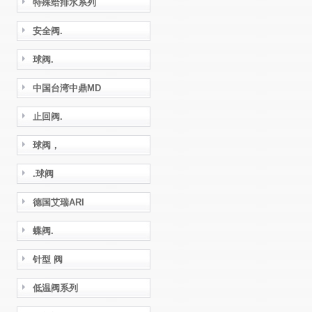
特殊给排水系列
安全阀.
球阀.
中国台湾中鼎MD
止回阀.
球阀，
.球阀
德国艾瑞ARI
蝶阀.
针型 阀
低温阀系列