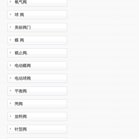
氧气阀
球 阀
美标阀门
蝶 阀
截止阀.
电动蝶阀
电动球阀
平衡阀
闸阀
放料阀
针型阀