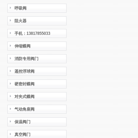
呼吸阀
阻火器
手机：13817855033
伸缩蝶阀
消防专用阀门
遥控浮球阀
硬密封蝶阀
对夹式蝶阀
气动角座阀
保温阀门
真空阀门