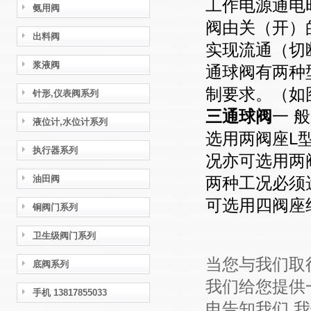
工作电源通电
氨用阀
阀由关（开）
出料阀
实现流通（切
浆液阀
通球阀有两种
制要求。（如
针形,仪表阀系列
三通球阀
一 
液位计,水位计系列
选用两阀座L
执行器系列
况亦可选用两
油田阀
两种工况必须
可选用四阀座
铜阀门系列
卫生级阀门系列
当您与我们取
底阀系列
我们给您提供
手机 13817855033
电告知我们,